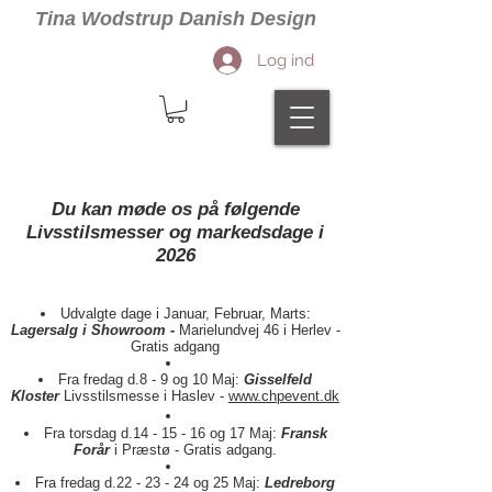
Tina Wodstrup Danish Design
Log ind
Du kan møde os på følgende
Livsstilsmesser
og markedsdage i
2026
Udvalgte dage i Januar, Februar, Marts
:
Lagersalg i Showroom -
Mar
ielundvej 46 i Her
lev
-
Gratis adgang
Fra fredag d.8 - 9 og 10 Maj
:
Gisselfeld
Kloster
Li
vsstils
messe i Haslev -
www.chpevent.dk
Fra torsdag d.14 - 15 - 16 og 17 Maj:
Fransk
Forår
i Præstø - Gratis adgang.
Fra fredag d.22 - 23 - 24 og 25 Maj:
Ledreborg