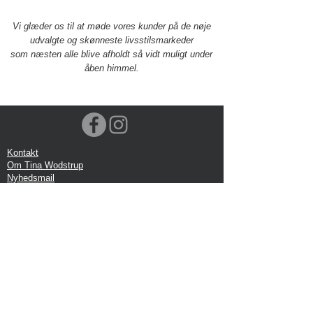
Vi glæder os til at møde vores kunder på de nøje
udvalgte og skønneste livsstilsmarkeder
som næsten
alle blive afholdt så vidt muligt under
åben himmel
.
Kontakt
Om Tina Wodstrup
Nyhedsmail
Showroom
Events
Forsendelse
Returforsendelse
Privatlivspolitik
Google anmeldelse
Handelbetingelser
Kontor: