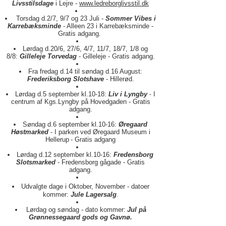
Livsstilsdage
i Lejre -
www.ledreborglivsstil.dk
Torsdag d.2/7, 9/7 og 23 Juli -
Sommer Vibes i
Karrebæksminde
​-
Alleen 23 i Karrebæksminde -
Gratis adgang.
Lørdag d.20/6, 27/6, 4/7, 11/7, 18/7, 1/8 og
8/8
:
Gilleleje Torvedag
- Gilleleje - Gratis adgang.
Fra fredag d.14 til søndag d.16 August:
Frederiksborg Slotshave
- Hillerød.
Lørdag d.5 september kl.10-18:
Liv i Lyngby
-
I
centrum af Kgs.Lyngby på Hovedgaden - Gratis
adgang.
Søndag d.6 september
kl.10-16:
Øregaard
Høstmarked
- I parken ved Øregaard Museum i
Hellerup
- Grati
s adgang
Lørdag d.12 september kl.10-16:
Fre
densborg
Slotsmarked
- Frede
nsborg gågade - Grat
is
adgang.
Udvalgte dage i Oktober, November - datoer
kommer
:
Jule Lagersalg
.
Lørdag og søndag - dato kommer:
Jul på
Grønnessegaard gods og Gavnø.