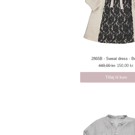
2865B - Sweat dress - B
Hurtigvisning
Regulær pris
Salgspris
449,00 kr.
150,00 kr.
Tilføj til kurv