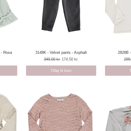
 - Rosa
3148K - Velvet pants - Asphalt
Hurtigvisning
2828B -
H
Regulær pris
Salgspris
Regu
349,00 kr.
174,50 kr.
299,
Tilføj til kurv