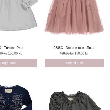
 - Tunica - Print
urtigvisning
2888C - Dress w.tulle - Rosa
Hurtigvisning
lær pris
Salgspris
Regulær pris
Salgspris
00 kr.
150,00 kr.
499,00 kr.
150,00 kr.
Tilføj til kurv
Tilføj til kurv