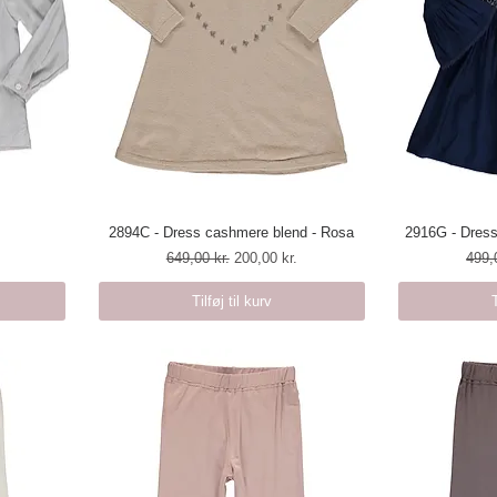
2894C - Dress cashmere blend - Rosa
Hurtigvisning
2916G - Dress
H
Regulær pris
Salgspris
Regu
649,00 kr.
200,00 kr.
499,
Tilføj til kurv