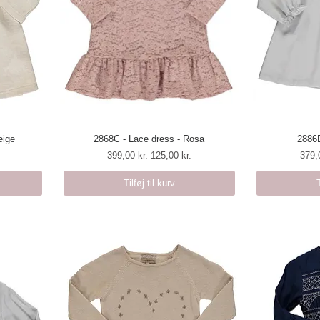
eige
2868C - Lace dress - Rosa
Hurtigvisning
2886D
H
Regulær pris
Salgspris
Regu
399,00 kr.
125,00 kr.
379,
Tilføj til kurv