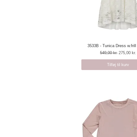
3533B - Tunica Dress w.frill 
Hurtigvisning
Regulær pris
Salgspris
549,00 kr.
275,00 kr.
Tilføj til kurv