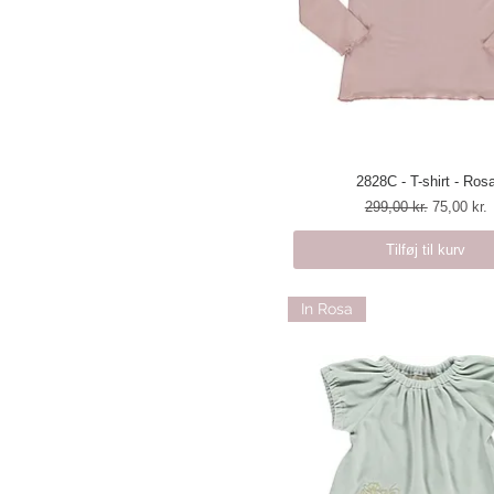
2828C - T-shirt - Ros
Hurtigvisning
Regulær pris
Salgspris
299,00 kr.
75,00 kr.
Tilføj til kurv
In Rosa