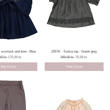
 w.smock and bow - Blue
urtigvisning
2557K - Tunica top - Granit grey
Hurtigvisning
lær pris
Salgspris
Regulær pris
Salgspris
00 kr.
175,00 kr.
399,00 kr.
75,00 kr.
Tilføj til kurv
Tilføj til kurv