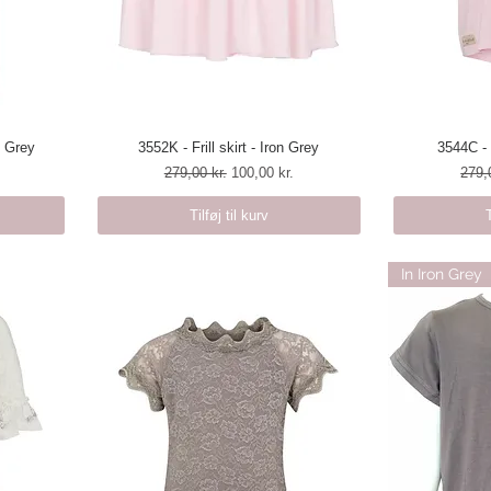
n Grey
3552K - Frill skirt - Iron Grey
Hurtigvisning
3544C - 
H
Regulær pris
Salgspris
Regu
279,00 kr.
100,00 kr.
279,
Tilføj til kurv
In Iron Grey