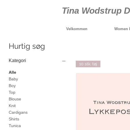
Tina Wodstrup D
Velkommen
Women k
Hurtig søg
Kategori
10 stk. tøj
Alle
Baby
Boy
Top
Blouse
Knit
Cardigans
Shirts
Tunica