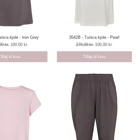
nica kjole - Iron Grey
urtigvisning
3542B - Tunica kjole - Pearl
Hurtigvisning
lær pris
Salgspris
Regulær pris
Salgspris
00 kr.
100,00 kr.
279,00 kr.
100,00 kr.
Tilføj til kurv
Tilføj til kurv