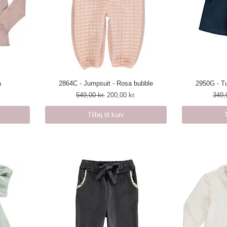
a
2864C - Jumpsuit - Rosa bubble
Hurtigvisning
2950G - Tu
H
Regulær pris
Salgspris
Regu
549,00 kr.
200,00 kr.
349,
Tilføj til kurv