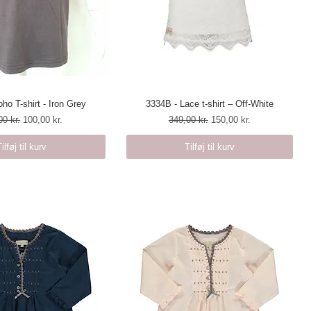
ho T-shirt - Iron Grey
urtigvisning
3334B - Lace t-shirt – Off-White
Hurtigvisning
lær pris
Salgspris
Regulær pris
Salgspris
00 kr.
100,00 kr.
349,00 kr.
150,00 kr.
Tilføj til kurv
Tilføj til kurv