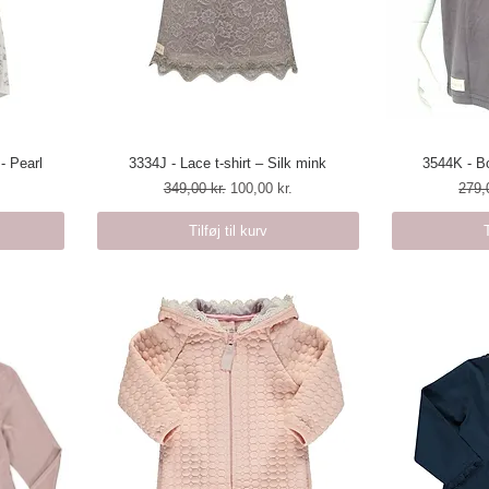
- Pearl
3334J - Lace t-shirt – Silk mink
Hurtigvisning
3544K - Bo
H
Regulær pris
Salgspris
Regu
349,00 kr.
100,00 kr.
279,
Tilføj til kurv