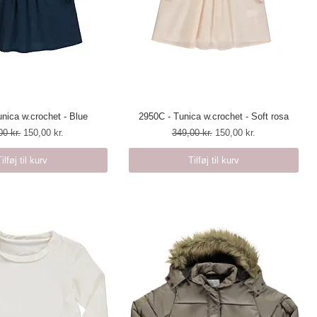
nica w.crochet - Blue
urtigvisning
2950C - Tunica w.crochet - Soft rosa
Hurtigvisning
lær pris
Salgspris
Regulær pris
Salgspris
00 kr.
150,00 kr.
349,00 kr.
150,00 kr.
Tilføj til kurv
Tilføj til kurv