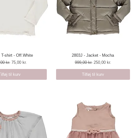
 T-shirt - Off.White
urtigvisning
2803J - Jacket - Mocha
Hurtigvisning
lær pris
Salgspris
Regulær pris
Salgspris
00 kr.
75,00 kr.
999,00 kr.
250,00 kr.
Tilføj til kurv
Tilføj til kurv