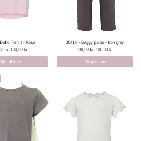
Boho T-shirt - Rosa
urtigvisning
3541K - Baggy pants - Iron grey
Hurtigvisning
lær pris
Salgspris
Regulær pris
Salgspris
00 kr.
100,00 kr.
299,00 kr.
100,00 kr.
Tilføj til kurv
Tilføj til kurv