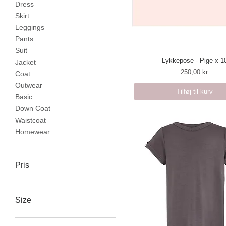
Dress
Skirt
Leggings
Pants
Suit
Lykkepose - Pige x 1
Hurtigvisning
Jacket
Pris
250,00 kr.
Coat
Outwear
Tilføj til kurv
Basic
Down Coat
Waistcoat
Homewear
Pris
40 kr.
275 kr.
Size
10y