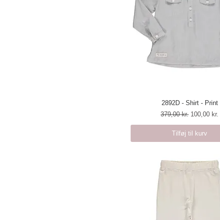
2892D - Shirt - Print
Hurtigvisning
Regulær pris
Salgspris
379,00 kr.
100,00 kr.
Tilføj til kurv