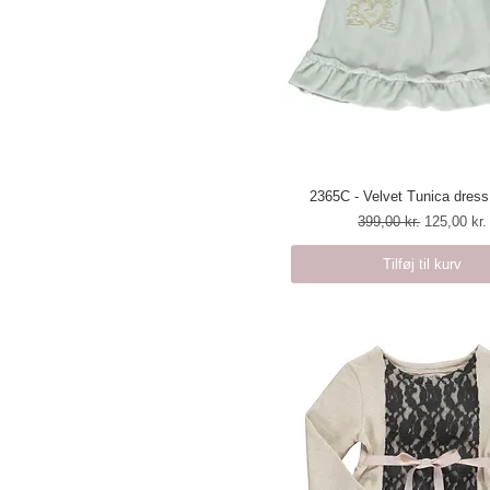
2365C - Velvet Tunica dress
Hurtigvisning
Regulær pris
Salgspris
399,00 kr.
125,00 kr.
Tilføj til kurv