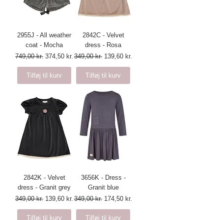
2955J - All weather
2842C - Velvet
coat - Mocha
dress - Rosa
Regulær pris
Salgspris
Regulær pris
Salgspris
749,00 kr.
374,50 kr.
349,00 kr.
139,60 kr.
Tilføj til kurv
Tilføj til kurv
2842K - Velvet
3656K - Dress -
dress - Granit grey
Granit blue
Regulær pris
Salgspris
Regulær pris
Salgspris
349,00 kr.
139,60 kr.
349,00 kr.
174,50 kr.
Tilføj til kurv
Tilføj til kurv