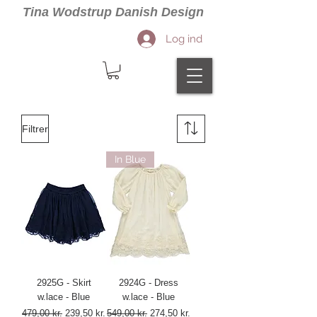
Tina Wodstrup Danish Design
Log ind
Filtrer
In Blue
2925G - Skirt
2924G - Dress
w.lace - Blue
w.lace - Blue
Regulær pris
Salgspris
Regulær pris
Salgspris
479,00 kr.
239,50 kr.
549,00 kr.
274,50 kr.