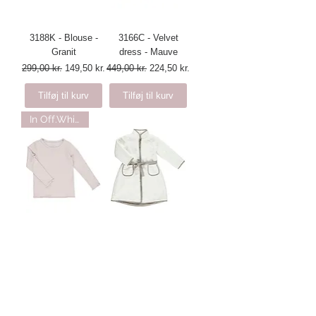
3188K - Blouse -
3166C - Velvet
Granit
dress - Mauve
Regulær pris
Salgspris
Regulær pris
Salgspris
299,00 kr.
149,50 kr.
449,00 kr.
224,50 kr.
Tilføj til kurv
Tilføj til kurv
In Off.White
2497B - T-shirt -
2539A - Fleece
Off.White
morning coat -
Off.White
Regulær pris
Salgspris
199,00 kr.
99,50 kr.
Regulær pris
Salgspris
499,00 kr.
249,50 kr.
Tilføj til kurv
Tilføj til kurv