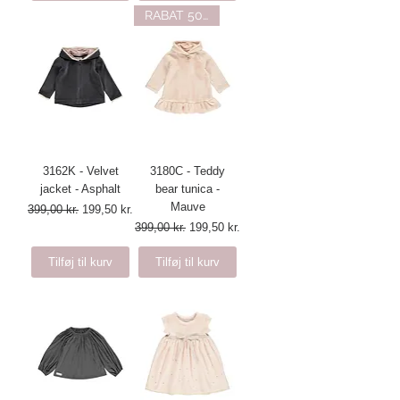
RABAT 50%
3162K - Velvet
3180C - Teddy
jacket - Asphalt
bear tunica -
Mauve
Regulær pris
Salgspris
399,00 kr.
199,50 kr.
Regulær pris
Salgspris
399,00 kr.
199,50 kr.
Tilføj til kurv
Tilføj til kurv