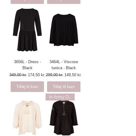
3656L - Dress -
3464L - Viscose
Black
tunica - Black
Regulær pris
Salgspris
Regulær pris
Salgspris
349,00 kr.
174,50 kr.
299,00 kr.
149,50 kr.
Tilføj til kurv
Tilføj til kurv
In Army Olive