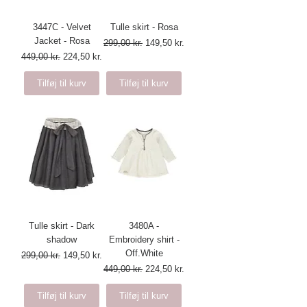
3447C - Velvet
Tulle skirt - Rosa
Jacket - Rosa
Regulær pris
Salgspris
299,00 kr.
149,50 kr.
Regulær pris
Salgspris
449,00 kr.
224,50 kr.
Tilføj til kurv
Tilføj til kurv
Tulle skirt - Dark
3480A -
shadow
Embroidery shirt -
Off.White
Regulær pris
Salgspris
299,00 kr.
149,50 kr.
Regulær pris
Salgspris
449,00 kr.
224,50 kr.
Tilføj til kurv
Tilføj til kurv