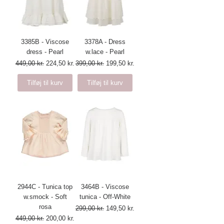
3385B - Viscose
3378A - Dress
dress - Pearl
w.lace - Pearl
Regulær pris
Salgspris
Regulær pris
Salgspris
449,00 kr.
224,50 kr.
399,00 kr.
199,50 kr.
Tilføj til kurv
Tilføj til kurv
2944C - Tunica top
3464B - Viscose
w.smock - Soft
tunica - Off-White
rosa
Regulær pris
Salgspris
299,00 kr.
149,50 kr.
Regulær pris
Salgspris
449,00 kr.
200,00 kr.