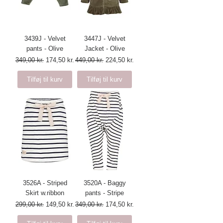
3439J - Velvet
3447J - Velvet
pants - Olive
Jacket - Olive
Regulær pris
Salgspris
Regulær pris
Salgspris
349,00 kr.
174,50 kr.
449,00 kr.
224,50 kr.
Tilføj til kurv
Tilføj til kurv
3526A - Striped
3520A - Baggy
Skirt w.ribbon
pants - Stripe
Regulær pris
Salgspris
Regulær pris
Salgspris
299,00 kr.
149,50 kr.
349,00 kr.
174,50 kr.