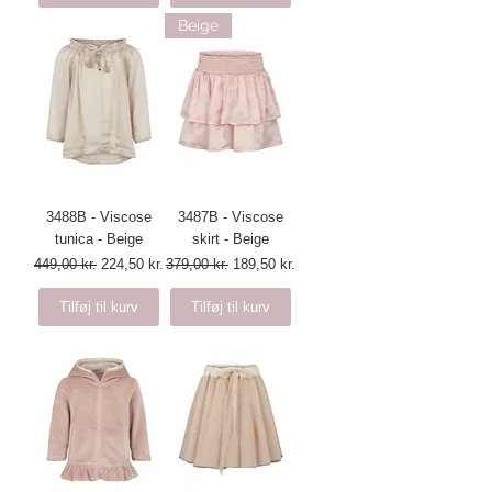
Beige
3488B - Viscose
3487B - Viscose
tunica - Beige
skirt - Beige
Regulær pris
Salgspris
Regulær pris
Salgspris
449,00 kr.
224,50 kr.
379,00 kr.
189,50 kr.
Tilføj til kurv
Tilføj til kurv