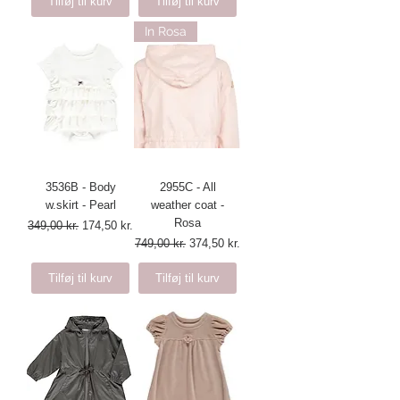
Tilføj til kurv
Tilføj til kurv
In Rosa
3536B - Body
2955C - All
w.skirt - Pearl
weather coat -
Rosa
Regulær pris
Salgspris
349,00 kr.
174,50 kr.
Regulær pris
Salgspris
749,00 kr.
374,50 kr.
Tilføj til kurv
Tilføj til kurv