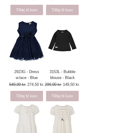
Tilføj til kurv
Tilføj til kurv
2923G - Dress
3153L - Bubble
w.lace - Blue
blouse - Black
Regulær pris
Salgspris
Regulær pris
Salgspris
549,00 kr.
274,50 kr.
299,00 kr.
149,50 kr.
Tilføj til kurv
Tilføj til kurv