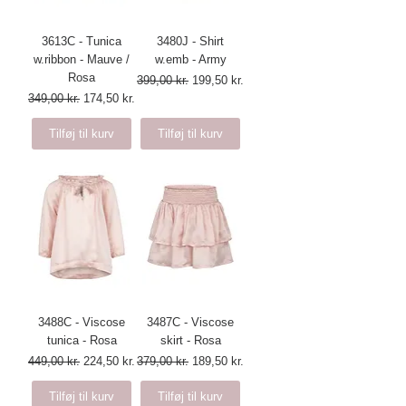
3613C - Tunica
3480J - Shirt
w.ribbon - Mauve /
w.emb - Army
Rosa
Regulær pris
Salgspris
399,00 kr.
199,50 kr.
Regulær pris
Salgspris
349,00 kr.
174,50 kr.
Tilføj til kurv
Tilføj til kurv
3488C - Viscose
3487C - Viscose
tunica - Rosa
skirt - Rosa
Regulær pris
Salgspris
Regulær pris
Salgspris
449,00 kr.
224,50 kr.
379,00 kr.
189,50 kr.
Tilføj til kurv
Tilføj til kurv