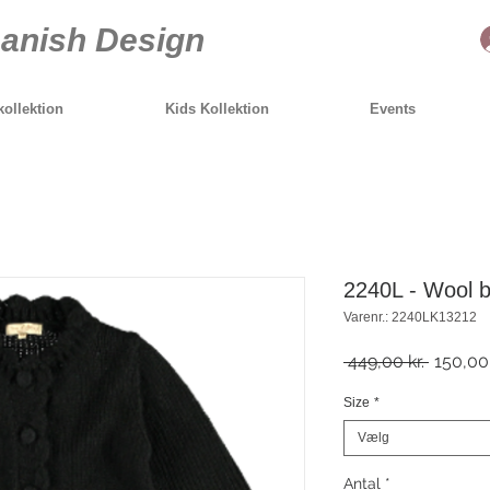
anish Design
ollektion
Kids Kollektion
Events
2240L - Wool b
Varenr.: 2240LK13212
Regulæ
 449,00 kr. 
150,00 
pris
Size
*
Vælg
Antal
*