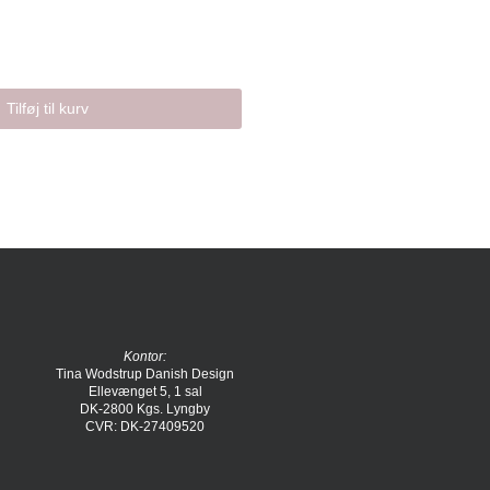
Tilføj til kurv
Kontor:
Tina Wodstrup Danish Design
Ellevænget 5, 1 sal
DK-2800 Kgs. Lyngby
CVR: DK-27409520