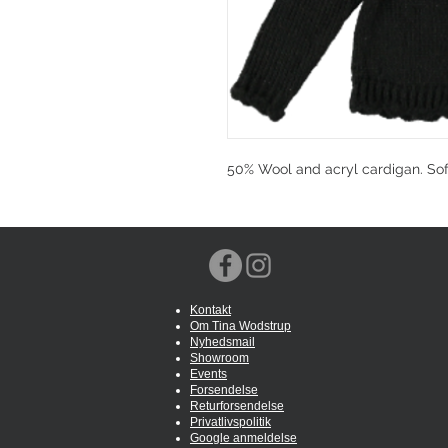
50% Wool and acryl cardigan. So
Kontakt
Om Tina Wodstrup
Nyhedsmail
Showroom
Events
Forsendelse
Returforsendelse
Privatlivspolitik
Google anmeldelse