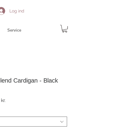
Log ind
Service
lend Cardigan - Black
r
Salgspris
kr.