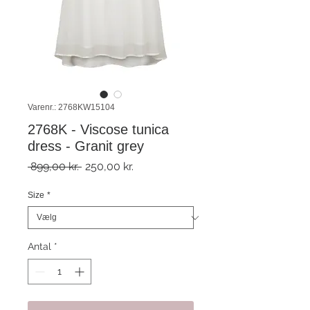
Varenr.: 2768KW15104
2768K - Viscose tunica
dress - Granit grey
Regulær
Salgspris
 899,00 kr. 
250,00 kr.
pris
Size
*
Antal
*