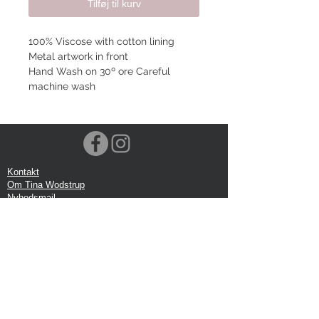
Tilføj til kurv
100% Viscose with cotton lining
Metal artwork in front
Hand Wash on 30º ore Careful
machine wash
Kontakt
Om Tina Wodstrup
Nyhedsmail
Showroom
Events
Forsendelse
Returforsendelse
Privatlivspolitik
Google anmeldelse
Handelbetingelser