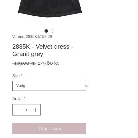
Varenr.: 2835K-k152-29
2835K - Velvet dress -
Granit grey
Regulær
Salgspris
 449,00 kr. 
179,60 kr.
pris
Size
*
Antal
*
Tilføj til kurv