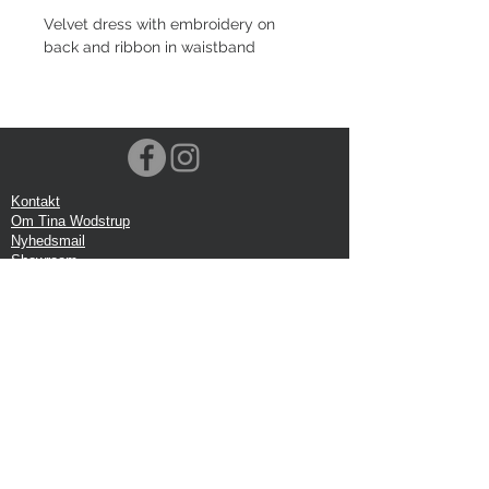
Velvet dress with embroidery on
back and ribbon in waistband
Kontakt
Om Tina Wodstrup
Nyhedsmail
Showroom
Events
Forsendelse
Returforsendelse
Privatlivspolitik
Google anmeldelse
Handelbetingelser
Kontor:
Tina Wodstrup Danish Design
Ellevænget 5, 1 sal