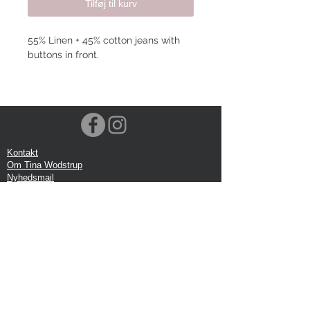
Tilføj til kurv
55% Linen + 45% cotton jeans with
buttons in front.
Kontakt
Om Tina Wodstrup
Nyhedsmail
Showroom
Events
Forsendelse
Returforsendelse
Privatlivspolitik
Google anmeldelse
Handelbetingelser
Kontor: