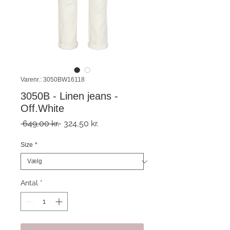
Varenr.: 3050BW16118
3050B - Linen jeans -
Off.White
Regulær
Salgspris
 649,00 kr. 
324,50 kr.
pris
Size
*
Antal
*