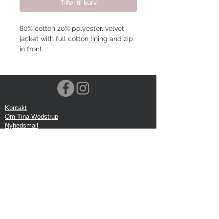
Tilføj til kurv
80% cotton 20% polyester, velvet
jacket with full cotton lining and zip
in front.
Kontakt
Om Tina Wodstrup
Nyhedsmail
Showroom
Events
Forsendelse
Returforsendelse
Privatlivspolitik
Google anmeldelse
Handelbetingelser
Kontor: