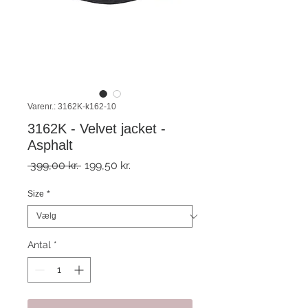
Varenr.: 3162K-k162-10
3162K - Velvet jacket -
Asphalt
Regulær
Salgspris
 399,00 kr. 
199,50 kr.
pris
Size
*
Antal
*