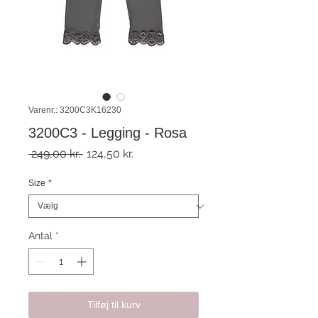
Varenr.: 3200C3K16230
3200C3 - Legging - Rosa
Regulær
Salgspris
 249,00 kr. 
124,50 kr.
pris
Size
*
Antal
*
Tilføj til kurv