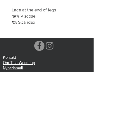
Lace at the end of legs
95% Viscose
5% Spandex
Kontakt
Om Tina Wodstrup
Nyhedsmail
Showroom
Events
Forsendelse
Returforsendelse
Privatlivspolitik
Google anmeldelse
Handelbetingelser
Kontor:
Tina Wodstrup Danish Design
Ellevænget 5, 1 sal