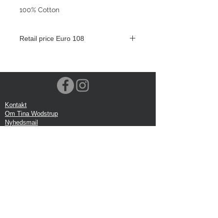
100% Cotton
Retail price Euro 108
Kontakt
Om Tina Wodstrup
Nyhedsmail
Showroom
Events
Forsendelse
Returforsendelse
Privatlivspolitik
Google anmeldelse
Handelbetingelser
Kontor:
Tina Wodstrup Danish Design