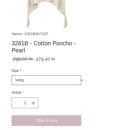
Varenr.: 3281BW17107
3281B - Cotton Poncho -
Pearl
Regulær
Salgspris
 799,00 kr. 
479,40 kr.
pris
Size
*
Antal
*
Tilføj til kurv