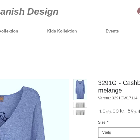
anish Design
ollektion
Kids Kollektion
Events
3291G - Cashb
melange
Varenr.: 3291GW17114
Regul
 1.099,00 kr. 
659,4
pris
Size
*
Vælg