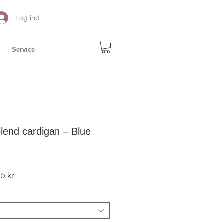
Log ind
Service
lend cardigan – Blue
ær
Salgspris
0 kr.