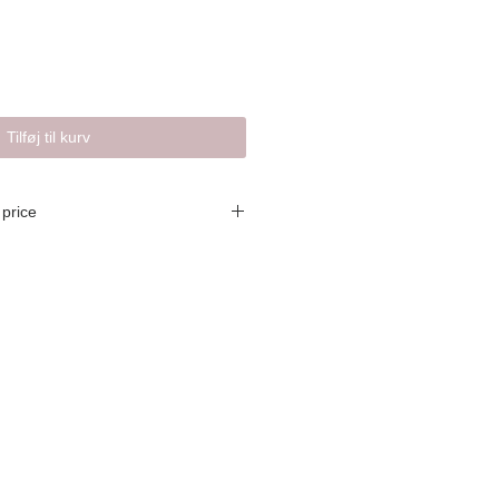
Tilføj til kurv
price
K 1099,-