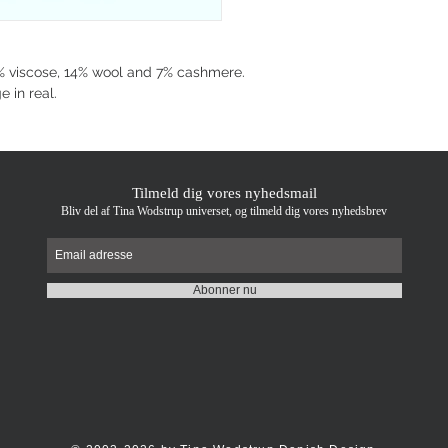
7% viscose, 14% wool and 7% cashmere.
e in real.
Tilmeld dig vores nyhedsmail
Bliv del af Tina Wodstrup universet, og tilmeld dig vores nyhedsbrev
Abonner nu