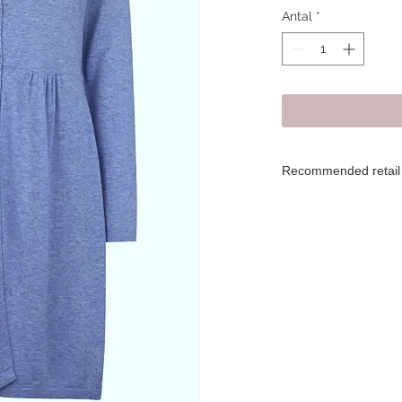
Antal
*
Recommended retail 
Retail price Euro 148
Vejl. udsalgspris DK