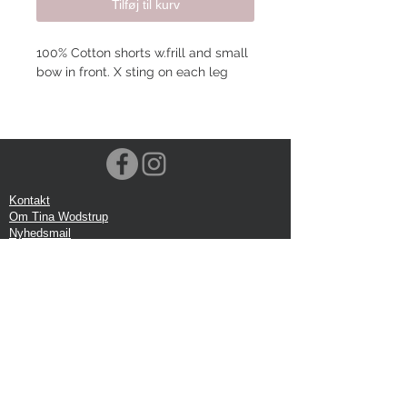
Tilføj til kurv
100% Cotton shorts w.frill and small
bow in front. X sting on each leg
Kontakt
Om Tina Wodstrup
Nyhedsmail
Showroom
Events
Forsendelse
Returforsendelse
Privatlivspolitik
Google anmeldelse
Handelbetingelser
Kontor: