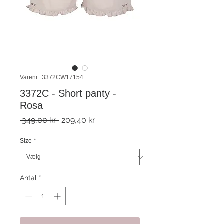
Varenr.: 3372CW17154
3372C - Short panty -
Rosa
Regulær
Salgspris
 349,00 kr. 
209,40 kr.
pris
Size
*
Antal
*