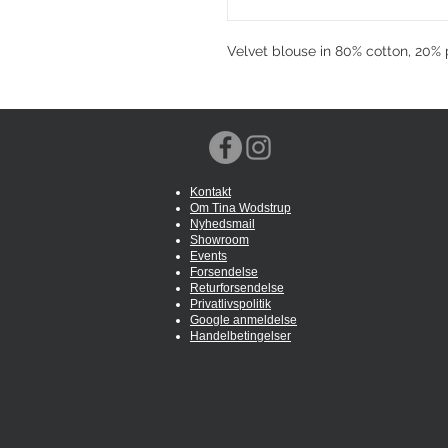
Velvet blouse in 80% cotton, 20% 
Kontakt
Om Tina Wodstrup
Nyhedsmail
Showroom
Events
Forsendelse
Returforsendelse
Privatlivspolitik
Google anmeldelse
Handelbetingelser