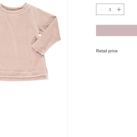
Retail price
Retail price Euro 40
Udsalgspris DKK 299