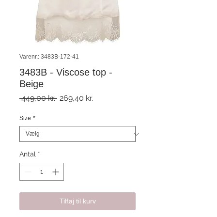
Varenr.: 3483B-172-41
3483B - Viscose top -
Beige
Regulær
Salgspris
 449,00 kr. 
269,40 kr.
pris
Size
*
Antal
*
Tilføj til kurv