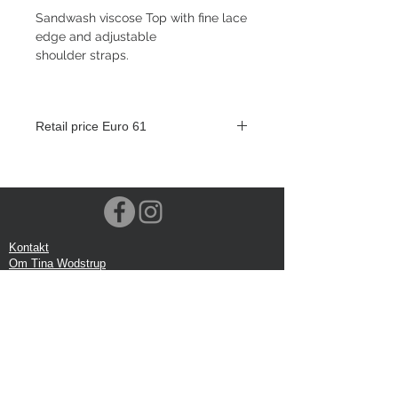
Sandwash viscose Top with fine lace
edge and adjustable
shoulder straps.
Retail price Euro 61
Kontakt
Om Tina Wodstrup
Nyhedsmail
Showroom
Events
Forsendelse
Returforsendelse
Privatlivspolitik
Google anmeldelse
Handelbetingelser