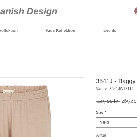
anish Design
ollektion
Kids Kollektion
Events
3541J - Baggy 
Varenr.: 3541JW18112
Regulæ
 449,00 kr. 
269,40 
pris
Size
*
Vælg
Antal
*