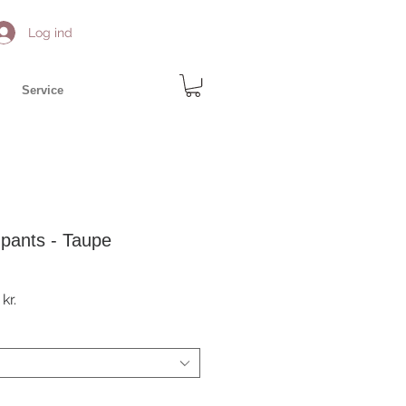
Log ind
Service
pants - Taupe
r
Salgspris
kr.