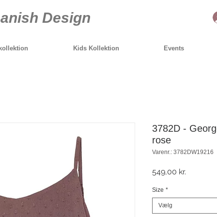
anish Design
ollektion
Kids Kollektion
Events
3782D - Georgett
rose
Varenr.: 3782DW19216
Pris
549,00 kr.
Size
*
Vælg