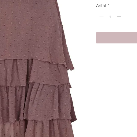
Antal
*