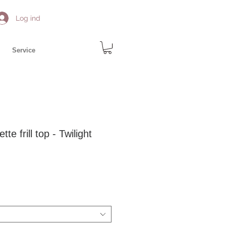
Log ind
Service
e frill top - Twilight