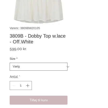
Varenr.: 3809BW20105
3809B - Dobby Top w.lace
- Off.White
Pris
599,00 kr.
Size
*
Antal
*
Tilføj til kurv