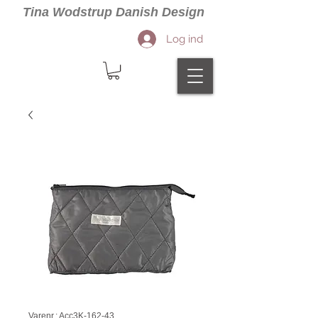
Tina Wodstrup Danish Design
Log ind
Varenr.: Acc3K-162-43