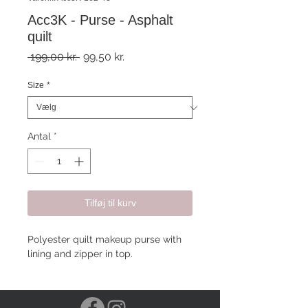
Acc3K - Purse - Asphalt
quilt
Regulær
Salgspris
 199,00 kr. 
99,50 kr.
pris
Size
*
Antal
*
Tilføj til kurv
Polyester quilt makeup purse with
lining and zipper in top.