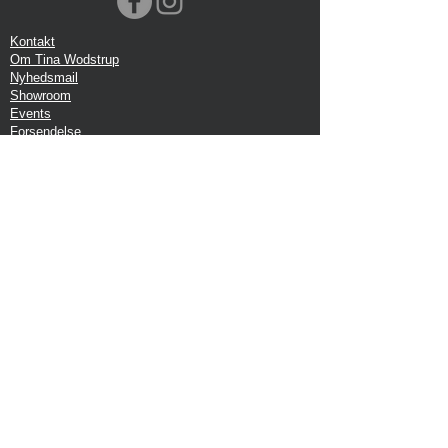
Kontakt
Om Tina Wodstrup
Nyhedsmail
Showroom
Events
Forsendelse
Returforsendelse
Privatlivspolitik
Google anmeldelse
Handelbetingelser
Kontor:
Tina Wodstrup Danish Design
Ellevænget 5, 1 sal
DK-2800 Kgs. Lyngby
CVR: DK-27409520
Tilmeld dig vores nyhedsmail
Bliv del af Tina Wodstrup universet, og tilmeld dig
vores nyhedsbrev