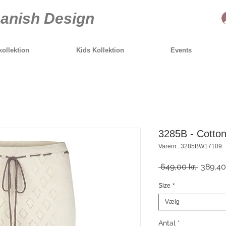
anish Design
ollektion
Kids Kollektion
Events
3285B - Cotton 
Varenr.: 3285BW17109
Regulæ
 649,00 kr. 
389,40 
pris
Size
*
Vælg
Antal
*