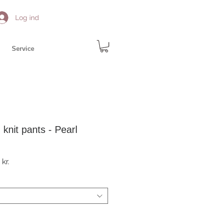
Log ind
Service
knit pants - Pearl
r
Salgspris
kr.