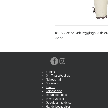
100% Cotton knit leggings with cro
waist.
Kontakt
Om Tina Wodstrup
Nyhedsmail
Showroom
Events
Forsendelse
Returforsendelse
Privatlivspolitik
Google anmeldelse
Handelbetingelser