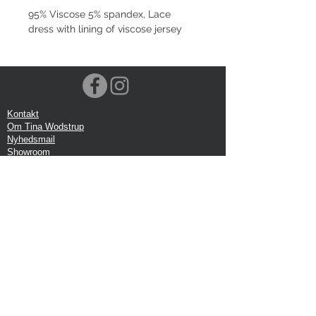
95% Viscose 5% spandex, Lace
dress with lining of viscose jersey
Kontakt
Om Tina Wodstrup
Nyhedsmail
Showroom
Events
Forsendelse
Returforsendelse
Privatlivspolitik
Google anmeldelse
Handelbetingelser
Kontor:
Tina Wodstrup Danish Design
Ellevænget 5, 1 sal
DK-2800 Kgs. Lyngby
CVR: DK-27409520