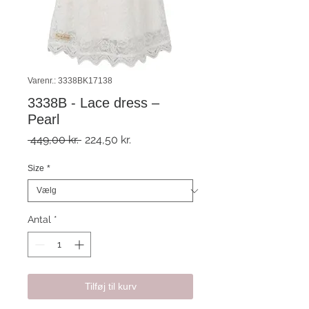
Varenr.: 3338BK17138
3338B - Lace dress –
Pearl
Regulær
Salgspris
 449,00 kr. 
224,50 kr.
pris
Size
*
Antal
*
Tilføj til kurv