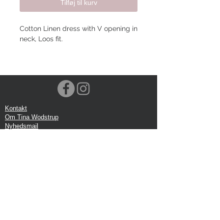
Tilføj til kurv
Cotton Linen dress with V opening in
neck, Loos fit.
Kontakt
Om Tina Wodstrup
Nyhedsmail
Showroom
Events
Forsendelse
Returforsendelse
Privatlivspolitik
Google anmeldelse
Handelbetingelser
Kontor: