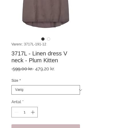
Varenr.: 3717L-191-12
3717L - Linen dress V
neck - Plum Kitten
Regulær
Salgspris
 599,00 kr. 
479,20 kr.
pris
Size
*
Antal
*