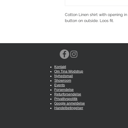
Cotton Linen shirt with opening in
button on outside. Loos fit.
Kontakt
Om Tina Wodstrup
Nyhedsmail
Showroom
Events
Forsendelse
Returforsendelse
Privatlivspolitik
Google anmeldelse
Handelbetingelser