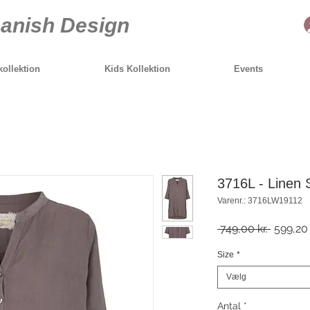
anish Design
ollektion
Kids Kollektion
Events
3716L - Linen S
Varenr.: 3716LW19112
Regulæ
 749,00 kr. 
599,20 
pris
Size
*
Vælg
Antal
*