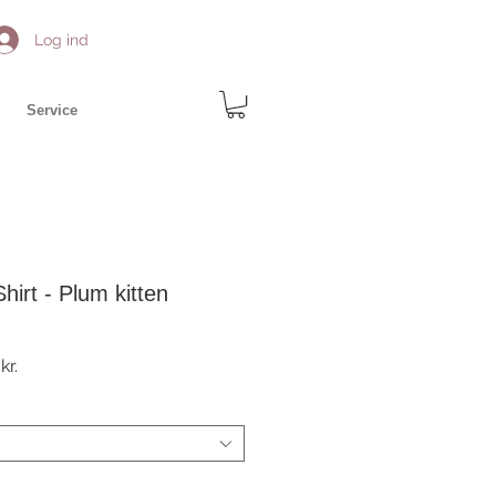
Log ind
Service
hirt - Plum kitten
r
Salgspris
kr.