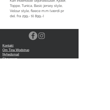
Kan indeholde Skjortebluser, Kjoler,
Toppe, Tunica, Basic jersey style,
Velour style, fleece m.m (værdi pr
del. fra 299,- til 899,-)
Kontakt
Om Tina Wodstrup
Nyhedsmail
Showroom
Events
Forsendelse
Returforsendelse
Privatlivspolitik
Google anmeldelse
Handelbetingelser
Kontor:
Tina Wodstrup Danish Design
Ellevænget 5, 1 sal