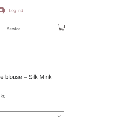
Log ind
Service
e blouse – Silk Mink
r
Salgspris
kr.