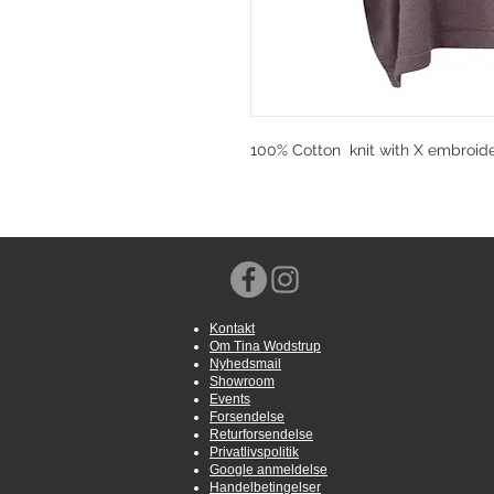
100% Cotton knit with X embroide
Kontakt
Om Tina Wodstrup
Nyhedsmail
Showroom
Events
Forsendelse
Returforsendelse
Privatlivspolitik
Google anmeldelse
Handelbetingelser