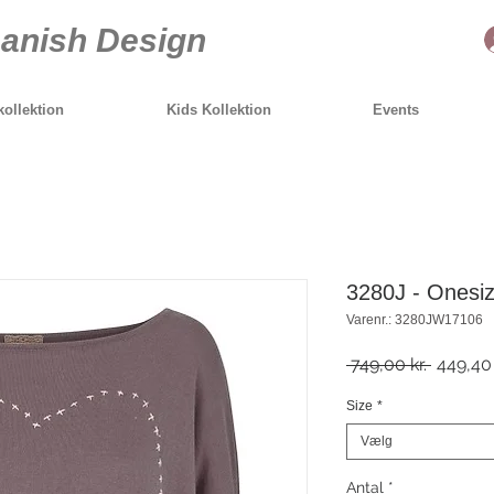
anish Design
ollektion
Kids Kollektion
Events
3280J - Onesiz
Varenr.: 3280JW17106
Regulæ
 749,00 kr. 
449,40 
pris
Size
*
Vælg
Antal
*