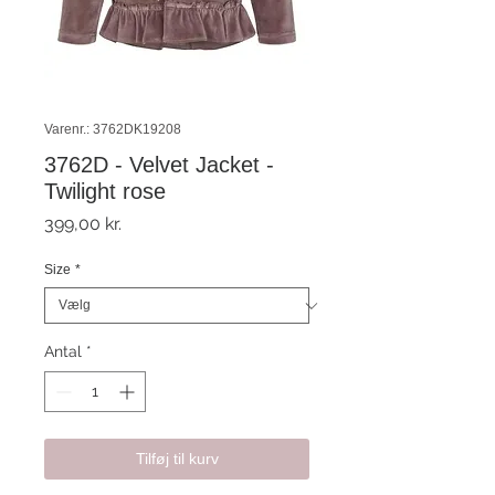
Varenr.: 3762DK19208
3762D - Velvet Jacket -
Twilight rose
Pris
399,00 kr.
Size
*
Antal
*
Tilføj til kurv