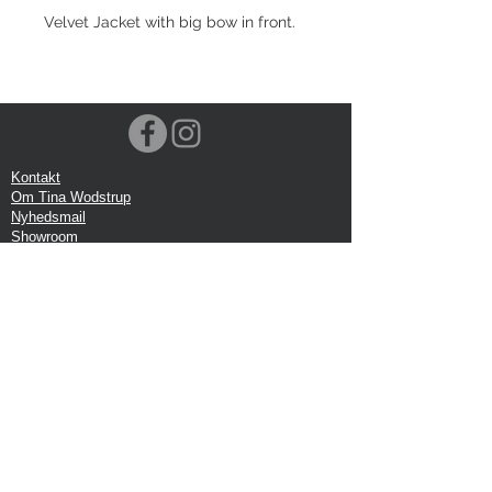
Velvet Jacket with big bow in front.
Kontakt
Om Tina Wodstrup
Nyhedsmail
Showroom
Events
Forsendelse
Returforsendelse
Privatlivspolitik
Google anmeldelse
Handelbetingelser
Kontor:
Tina Wodstrup Danish Design
Ellevænget 5, 1 sal
DK-2800 Kgs. Lyngby
CVR: DK-27409520